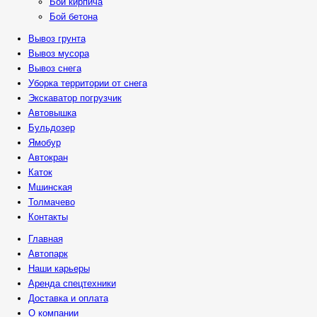
Бой кирпича
Бой бетона
Вывоз грунта
Вывоз мусора
Вывоз снега
Уборка территории от снега
Экскаватор погрузчик
Автовышка
Бульдозер
Ямобур
Автокран
Каток
Мшинская
Толмачево
Контакты
Главная
Автопарк
Наши карьеры
Аренда спецтехники
Доставка и оплата
О компании