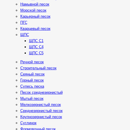
Намывной песок
Морской песок
Карьерный песок
ПГС
Кварцевый песок
ЩПС
ЩПС С1
ЩПС С4
ЩПС С5
Речной песок
Строительный песок
Сеяный песок
Горный песок
Супесь песка
Песок среднезернистый
Мытый песок
Мелкозернистый песок
Среднезернистый песок
Крупнозернистый песок
Суглинок
Формовочный песок