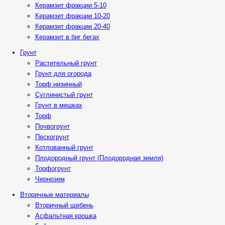
Керамзит фракции 5-10
Керамзит фракции 10-20
Керамзит фракции 20-40
Керамзит в биг бегах
Грунт
Растительный грунт
Грунт для огорода
Торф низинный
Суглинистый грунт
Грунт в мешках
Торф
Почвогрунт
Пескогрунт
Котлованный грунт
Плодородный грунт (Плодородная земля)
Торфогрунт
Чернозем
Вторичные материалы
Вторичный щебень
Асфальтная крошка