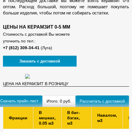
и последующей доставке вы можете взять керамзит 0-5
оптом. Расход большой, поэтому не помешает покупать
больше изделия, чтобы потом не собирать остатки.
ЦЕНЫ НА КЕРАМЗИТ 0-5 ММ
Стоимость с доставкой Вы можете
уточнить по тел.:
(Луга)
Заказать с доставкой
ЦЕНА НА КЕРАМЗИТ В РОЗНИЦУ
Скачать прайс-лист
Итого:
0
руб.
В
В биг-
Навалом,
Фракции
мешках,
бэгах,
К
м3
0.05 м3
м3